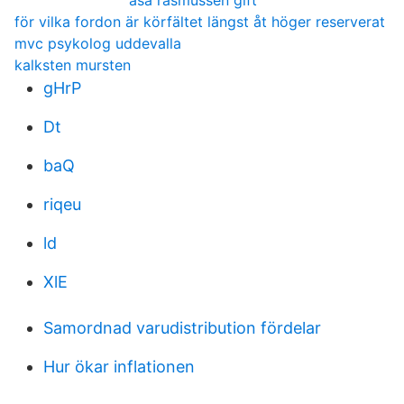
åsa rasmussen gift
för vilka fordon är körfältet längst åt höger reserverat
mvc psykolog uddevalla
kalksten mursten
gHrP
Dt
baQ
riqeu
ld
XlE
Samordnad varudistribution fördelar
Hur ökar inflationen